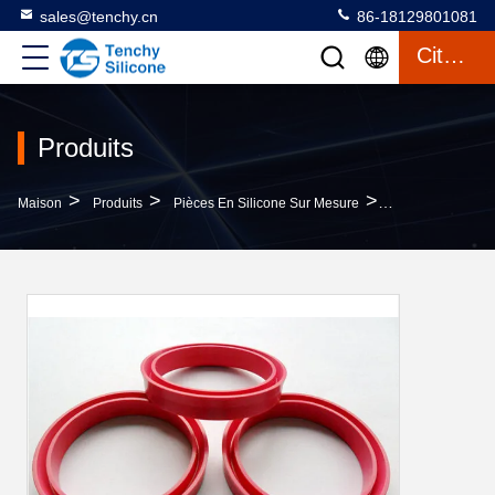
sales@tenchy.cn
86-18129801081
Citation
Produits
>
>
>
Maison
Produits
Pièces En Silicone Sur Mesure
Parties En Silic