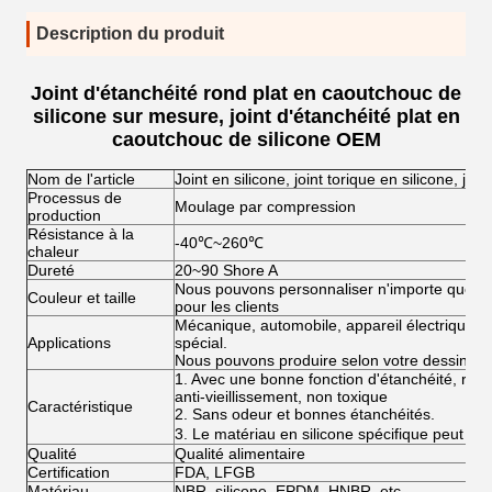
Description du produit
Joint d'étanchéité rond plat en caoutchouc de
silicone sur mesure, joint d'étanchéité plat en
caoutchouc de silicone OEM
Nom de l'article
Joint en silicone, joint torique en silicone, joi
Processus de
Moulage par compression
production
Résistance à la
-40℃~260℃
chaleur
Dureté
20~90 Shore A
Nous pouvons personnaliser n'importe quelle c
Couleur et taille
pour les clients
Mécanique, automobile, appareil électrique, in
Applications
spécial.
Nous pouvons produire selon votre dessin
1. Avec une bonne fonction d'étanchéité, résist
anti-vieillissement, non toxique
Caractéristique
2. Sans odeur et bonnes étanchéités.
3. Le matériau en silicone spécifique peut a
Qualité
Qualité alimentaire
Certification
FDA, LFGB
Matériau
NBR, silicone, EPDM, HNBR, etc.