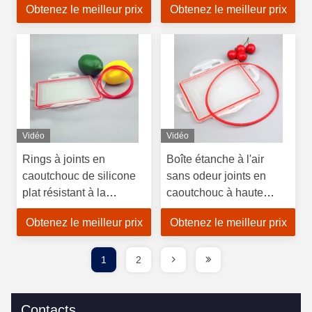
Obtenez le meilleur prix
Obtenez le meilleur prix
usure
Vidéo
Vidéo
Rings à joints en
Boîte étanche à l'air
caoutchouc de silicone
sans odeur joints en
plat résistant à la
caoutchouc à haute
déchirure pour récipient
température pour le
Obtenez le meilleur prix
Obtenez le meilleur prix
en verre
stockage de la boîte
fraîche
1
2
Contacts