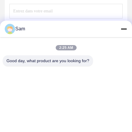
Envoyez
Sam
2:25 AM
Good day, what product are you looking for?
SHENZHEN TENCHY SILICONE&RUBBER
CO.,LTD
sales@tenchy.cn
86-18129801081
Bâtiment 8, Parc Industriel de Tongfucun, Longhua,