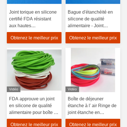
Joint torique en silicone
Bague d'étanchéité en
certifié FDA résistant
silicone de qualité
aux hautes
alimentaire - Joint
températures, taille
étanche résistant à la
Obtenez le meilleur prix
Obtenez le meilleur prix
personnalisable, pour
température
étanchéité de qualité
personnalisable pour
alimentaire
bouteilles d'eau et
tasses
Vidéo
Vidéo
FDA approuve un joint
Boîte de déjeuner
en silicone de qualité
étanche à l' air Ringe de
alimentaire pour boîte à
joint étanche en
lunch de taille
caoutchouc de silicone
Obtenez le meilleur prix
Obtenez le meilleur prix
personnalisable
pour récipient