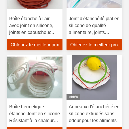
Boîte étanche à l'air
Joint d'étanchéité plat en
avec joint en silicone,
silicone de qualité
joints en caoutchouc
alimentaire, joints
haute température, ne
toriques en silicone FDA
Obtenez le meilleur prix
Obtenez le meilleur prix
jaunit pas
haute température
Vidéo
Boîte hermétique
Anneaux d'étanchéité en
étanche Joint en silicone
silicone extrudés sans
Résistant à la chaleur
odeur pour les aliments
Joint en silicone Anti-