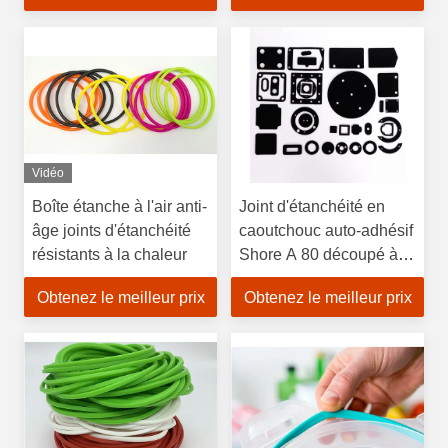
alimentaire
Vidéo
Boîte étanche à l'air anti-
Joint d'étanchéité en
âge joints d'étanchéité
caoutchouc auto-adhésif
résistants à la chaleur
Shore A 80 découpé à
l'emporte-pièce pour
Obtenez le meilleur prix
Obtenez le meilleur prix
dispositifs médicaux