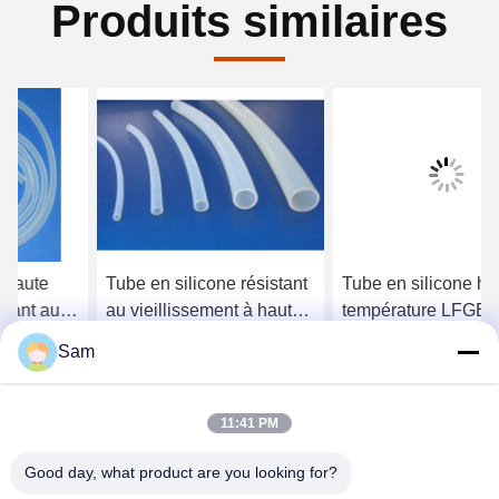
Produits similaires
Tube en silicone résistant
Tube en silicone haute
au vieillissement à haute
température LFGB Dureté
température Tuyau en
80A résistante aux chocs
Sam
silicone durci au platine
Obtenez le meilleur prix
Obtenez le meilleur prix
11:41 PM
Good day, what product are you looking for?