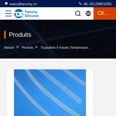
sales@tenchy.cn
86-18129801081
Citation
Produits
>
>
>
Maison
Produits
Tuyauterie À Hautes Températures De Silicone
T