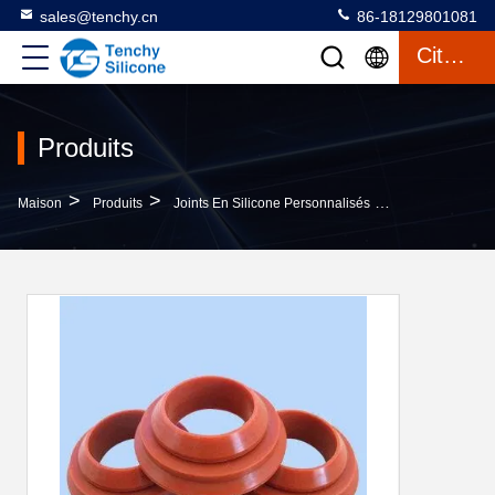
sales@tenchy.cn
86-18129801081
Citation
Produits
>
>
>
Maison
Produits
Joints En Silicone Personnalisés
Joint En Silic