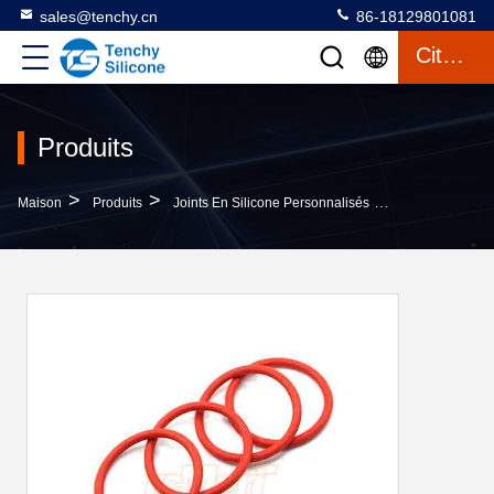
sales@tenchy.cn
86-18129801081
Citation
Produits
>
>
>
Maison
Produits
Joints En Silicone Personnalisés
-50 À 200 °C P