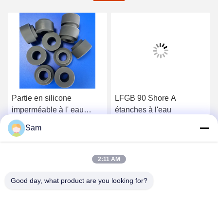
Partie en silicone
LFGB 90 Shore A
imperméable à l' eau
étanches à l'eau
personnalisée, résistante
Sam
à l' odeur, étanche à l'
Obtenez le meilleur prix
Obtenez le meilleur prix
odeur
2:11 AM
Good day, what product are you looking for?
SHENZHEN TENCHY SILICONE&RUBBER