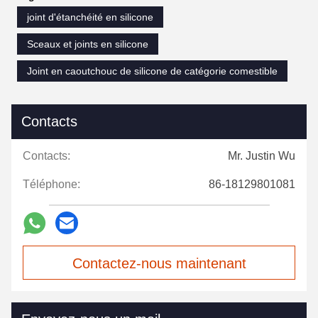
joint d'étanchéité en silicone
Sceaux et joints en silicone
Joint en caoutchouc de silicone de catégorie comestible
Contacts
Contacts:
Mr. Justin Wu
Téléphone:
86-18129801081
Contactez-nous maintenant