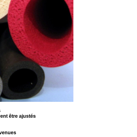
s
ent être ajustés
nvenues