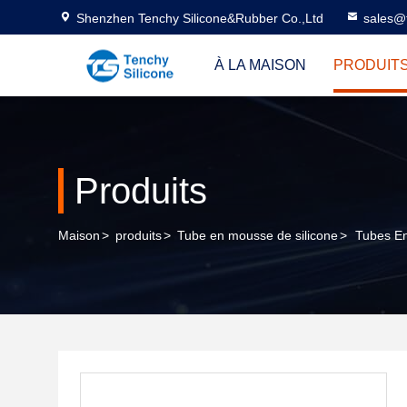
Shenzhen Tenchy Silicone&Rubber Co.,Ltd
sales@
À LA MAISON
PRODUIT
Produits
Maison
>
produits
>
Tube en mousse de silicone
>
Tubes En