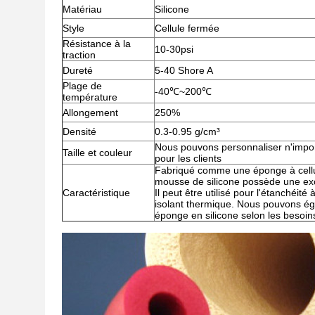
Matériau
Silicone
Style
Cellule fermée
Résistance à la
10-30psi
traction
Dureté
5-40 Shore A
Plage de
-40
℃
~200
℃
température
Allongement
250%
Densité
0.3-0.95 g/cm³
Nous pouvons personnaliser n'importe
Taille et couleur
pour les clients
Fabriqué comme une éponge à cellul
mousse de silicone possède une exce
Caractéristique
Il peut être utilisé pour l'étanchéi
isolant thermique. Nous pouvons éga
éponge en silicone selon les besoins