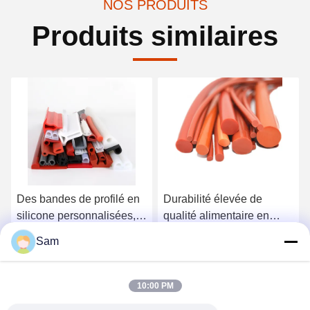
NOS PRODUITS
Produits similaires
Des bandes de profilé en
Durabilité élevée de
silicone personnalisées,
qualité alimentaire en
des formes multiples
caoutchouc de silicone
Sam
flexibles et durables pour
Solid Cord Strip Flexible
Obtenez le meilleur prix
Obtenez le meilleur prix
des applications uniques
pour l'étanchéité et
et spécialisées
l'isolation
10:00 PM