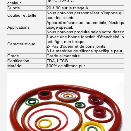
-40°C à 260°C
chaleur
Dureté
20 à 90 sur le rivage A
Nous pouvons personnaliser n'importe quelle c
Couleur et taille
pour les clients
Appareil mécanique, automobile, électrique, in
Applications
usage spécial.
Nous pouvons produire selon votre dessin
1.avec une bonne fonction d'étanchéité, résista
anti-âge, non toxique
Caractéristique
2- Pas d'odeur et de bons joints.
3.Le matériau de silicone spécifique peut att
Grade
Grade alimentaire
Certification
FDA, LFGB
Matériel
100% de silicone pur