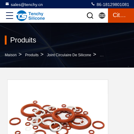
sales@tenchy.cn
86-18129801081
Citation
Produits
>
>
>
Maison
Produits
Joint Circulaire De Silicone
Silicone À Haute Tem