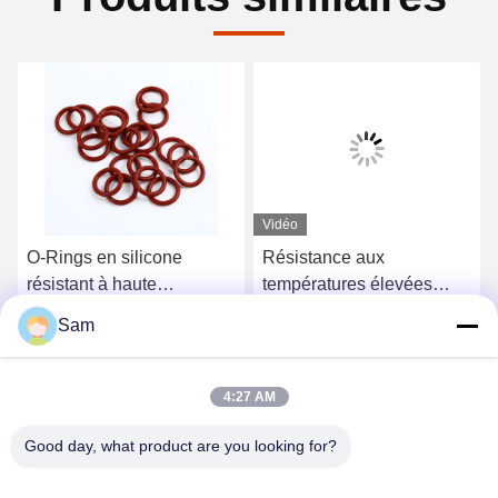
Vidéo
O-Rings en silicone
Résistance aux
résistant à haute
températures élevées
température pour
Silicone à bande solide
Sam
l'étanchéité à haute
Cuisinière sous pression
Obtenez le meilleur prix
Obtenez le meilleur prix
température à usage
joints de serrage
industriel
4:27 AM
Good day, what product are you looking for?