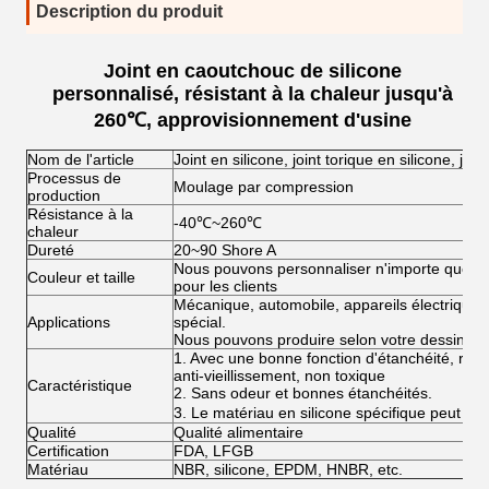
Description du produit
Joint en caoutchouc de silicone
personnalisé, résistant à la chaleur jusqu'à
260℃, approvisionnement d'usine
Nom de l'article
Joint en silicone, joint torique en silicone, joi
Processus de
Moulage par compression
production
Résistance à la
-40℃~260℃
chaleur
Dureté
20~90 Shore A
Nous pouvons personnaliser n'importe quelle c
Couleur et taille
pour les clients
Mécanique, automobile, appareils électriques,
Applications
spécial.
Nous pouvons produire selon votre dessin
1. Avec une bonne fonction d'étanchéité, résist
anti-vieillissement, non toxique
Caractéristique
2. Sans odeur et bonnes étanchéités.
3. Le matériau en silicone spécifique peut a
Qualité
Qualité alimentaire
Certification
FDA, LFGB
Matériau
NBR, silicone, EPDM, HNBR, etc.