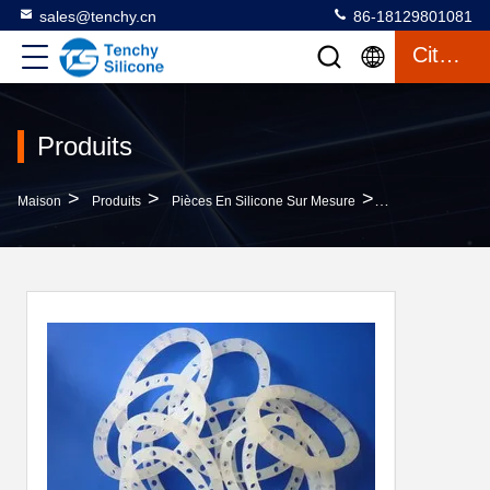
sales@tenchy.cn
86-18129801081
Citation
Produits
>
>
>
Maison
Produits
Pièces En Silicone Sur Mesure
Une Bague En Ca