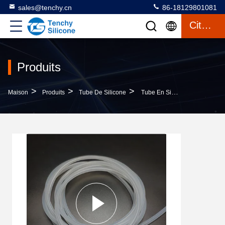
sales@tenchy.cn
86-18129801081
Citation
Produits
>
>
>
Maison
Produits
Tube De Silicone
Tube En Silicone De Qualité Alimentaire 30A, Vulcanisation Platine, Sans Goût