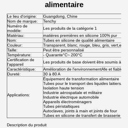
alimentaire
Le lieu d'origine:
Guangdong, Chine
Nom de marque:
Tenchy
Numéro de
Les produits de la catégorie 1
modèle:
Matériau:
matières premières en silicone 100% pur
Nom:
Tubes en silicone de qualité alimentaire
Couleur:
Transparent, blanc, rouge, bleu, gris, vert,etc.
Taille:
Peut être personnalisé
Température:
- Quarante
°C
~ 200
°C
Certification de
Les produits de base doivent être soumis à des
l'appareil
Caractéristique:
Amélioration de l'environnement
Afe et fiable,
no
Dureté:
30 à 80 A
Équipement de transformation alimentaire
Tubes pour le transport des liquides laitiers/tu
Isolation haute tension
Industrie aérospatiale et militaire
Applications:
Industrie électrique automobile
Appareils électroménagers
Tubes péristaltiques
Autoclaves, joints à main et joints de four
Tubes en silicone de transfert de brasserie
Description du produit