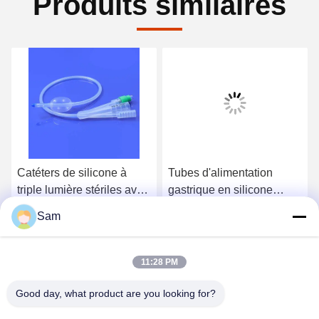
Produits similaires
Catéters de silicone à
Tubes d'alimentation
triple lumière stériles avec
gastrique en silicone
revêtement hydrophile
médical 4-20FR pour la
Sam
nutrition entérale
Obtenez le meilleur prix
Obtenez le meilleur prix
11:28 PM
Good day, what product are you looking for?