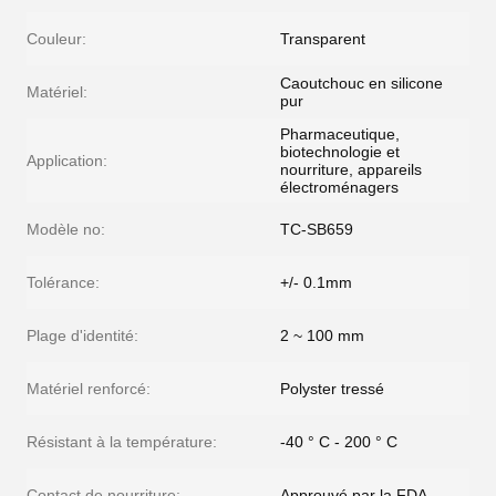
Couleur:
Transparent
Caoutchouc en silicone
Matériel:
pur
Pharmaceutique,
biotechnologie et
Application:
nourriture, appareils
électroménagers
Modèle no:
TC-SB659
Tolérance:
+/- 0.1mm
Plage d'identité:
2 ~ 100 mm
Matériel renforcé:
Polyster tressé
Résistant à la température:
-40 ° C - 200 ° C
Contact de nourriture:
Approuvé par la FDA