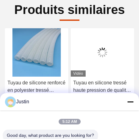
Produits similaires
Vidéo
Tuyau de silicone renforcé
Tuyau en silicone tressé
en polyester tressé
haute pression de qualité
résistant aux températures
alimentaire FDA pour
Justin
élevées dans des
machine alimentaire
Obtenez le meilleur prix
Obtenez le meilleur prix
récipients
pharmaceutiques
5:12 AM
Good day, what product are you looking for?