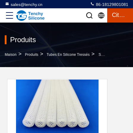
sales@tenchy.cn
86-18129801081
Citation
Produits
>
>
>
Maison
Produits
Tubes En Silicone Tressés
Serre À Tresses En Silicone Sans Odeur Pour La Biotechnologie