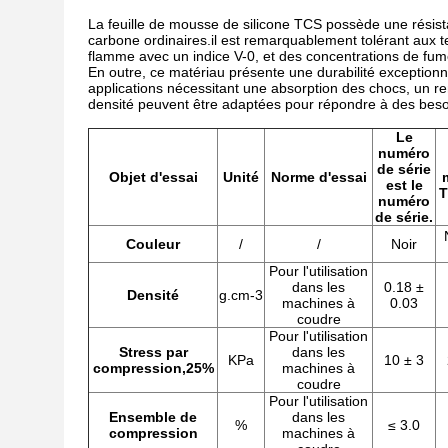
La feuille de mousse de silicone TCS possède une résis
carbone ordinaires.il est remarquablement tolérant aux 
flamme avec un indice V-0, et des concentrations de fu
En outre, ce matériau présente une durabilité exceptionnel
applications nécessitant une absorption des chocs, un re
densité peuvent être adaptées pour répondre à des beso
Le
numéro
de série
Objet d'essai
Unité
Norme d'essai
est le
T
numéro
de série.
Couleur
/
/
Noir
Pour l'utilisation
dans les
0.18 ±
Densité
g.cm-3
machines à
0.03
coudre
Pour l'utilisation
Stress par
dans les
KPa
10 ± 3
compression,25%
machines à
coudre
Pour l'utilisation
Ensemble de
dans les
%
≤ 3.0
compression
machines à