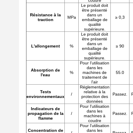
coudre
Le produit doit
être présenté
Résistance à la
dans un
MPa
≥ 0,3
traction
emballage de
qualité
supérieure.
Le produit doit
être présenté
dans un
L'allongement
%
≥ 90
emballage de
qualité
supérieure.
Pour l'utilisation
dans les
Absorption de
%
machines de
55.0
l'eau
traitement de
l'air
Réglementation
Tests
relative à la
/
Passez.
environnementaux
protection des
données
Pour l'utilisation
Indicateurs de
dans les
propagation de la
/
Passez.
machines à
flamme
coudre
Pour l'utilisation
Concentration de
dans les
/
Passez.