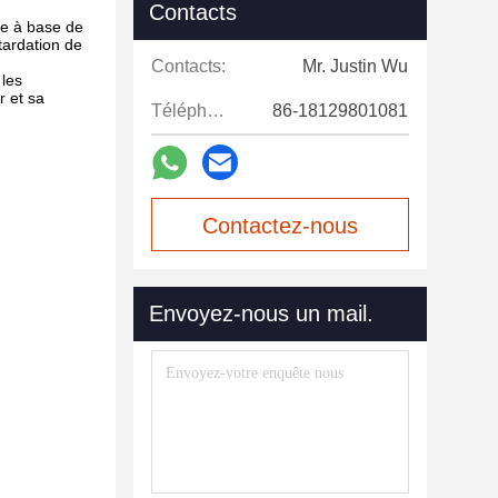
Contacts
se à base de
tardation de
Contacts:
Mr. Justin Wu
 les
r et sa
Téléphone:
86-18129801081
Contactez-nous
maintenant
Envoyez-nous un mail.