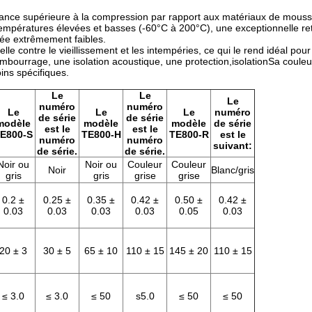
tance supérieure à la compression par rapport aux matériaux de mous
températures élevées et basses (-60°C à 200°C), une exceptionnelle re
mée extrêmement faibles.
le contre le vieillissement et les intempéries, ce qui le rend idéal pour
mbourrage, une isolation acoustique, une protection,isolationSa couleu
ins spécifiques.
Le
Le
Le
numéro
numéro
Le
Le
Le
numéro
de série
de série
modèle
modèle
modèle
de série
est le
est le
E800-S
TE800-H
TE800-R
est le
numéro
numéro
suivant:
de série.
de série.
Noir ou
Noir ou
Couleur
Couleur
Noir
Blanc/gris
gris
gris
grise
grise
0.2 ±
0.25 ±
0.35 ±
0.42 ±
0.50 ±
0.42 ±
0.03
0.03
0.03
0.03
0.05
0.03
20 ± 3
30 ± 5
65 ± 10
110 ± 15
145 ± 20
110 ± 15
≤ 3.0
≤ 3.0
≤ 50
s5.0
≤ 50
≤ 50