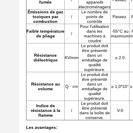
fumée
appareils
électroménagers
Émissions de gaz
Le nombre de
toxiques par
/
points de
Passez.
combustion
contrôle
Pour l'utilisation
Faible température
dans les
-55°C au
-
/
de pliage
machines à
maximum
m
coudre
Le produit doit
être présenté
Résistance
dans un
KV/mm
≥ 2.0
diélectrique
emballage de
qualité
supérieure.
Le produit doit
être présenté
Résistance au
dans un
Q · cm
≥ 1,0*10°
≥
volume
emballage de
qualité
supérieure.
Le produit doit
Indice de
être présenté
résistance à la
/
V-0
dans la boîte de
flamme
conserve.
Les avantages: