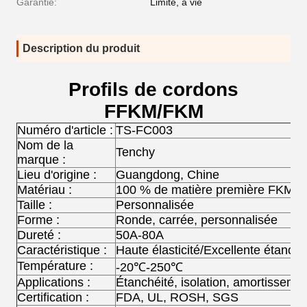
Garantie:
Limité, à vie
Description du produit
Profils de cordons
FFKM/FKM
Numéro d'article :
TS-FC003
Nom de la
Tenchy
marque :
Lieu d'origine :
Guangdong, Chine
Matériau :
100 % de matière première FKM p
Taille :
Personnalisée
Forme :
Ronde, carrée, personnalisée
Dureté :
50A-80A
Caractéristique :
Haute élasticité/Excellente étanché
Température :
-20℃-250℃
Applications :
Étanchéité, isolation, amortisseme
Certification :
FDA, UL, ROSH, SGS