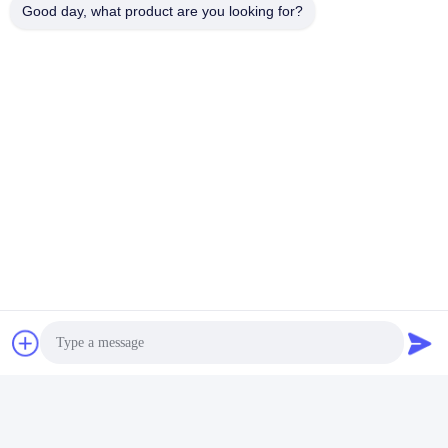
Good day, what product are you looking for?
FAQ :
1. Pourquoi nous choisir ?
Nous sommes un fournisseur de solutions en
silicone, nous fournissons des solutions à nos
clients en matière d'étanchéité, d'étanchéité des
équipements, d'applications à haute température
et haute pression. De plus, nous fournissons
également du silicone de qualité industrielle,
alimentaire et médicale à nos clients
avec des
services professionnels à un prix raisonnable et
compétitif.