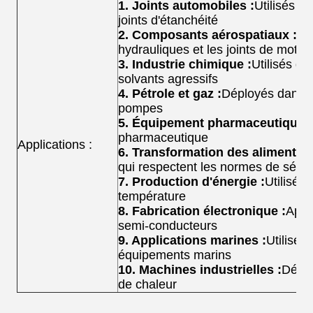
1. Joints automobiles :
Utilisés da
joints d'étanchéité
2. Composants aérospatiaux :
Ap
hydrauliques et les joints de moteu
3. Industrie chimique :
Utilisés da
solvants agressifs
4. Pétrole et gaz :
Déployés dans le
pompes
5. Équipement pharmaceutique :
pharmaceutique
Applications :
6. Transformation des aliments e
qui respectent les normes de sécur
7. Production d'énergie :
Utilisés 
température
8. Fabrication électronique :
Appl
semi-conducteurs
9. Applications marines :
Utilisés
équipements marins
10. Machines industrielles :
Déplo
de chaleur