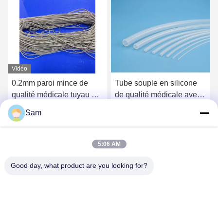
Vidéo
0.2mm paroi mince de
Tube souple en silicone
qualité médicale tuyau de
de qualité médicale avec
silicone flexible 50 Shore
surfaces lisses et
Sam
A
excellente flexibilité pour
Obtenez le meilleur prix
Obtenez le meilleur prix
le transfert de fluides
5:06 AM
Good day, what product are you looking for?
SHENZHEN TENCHY SILICONE&RUBBER
CO.,LTD