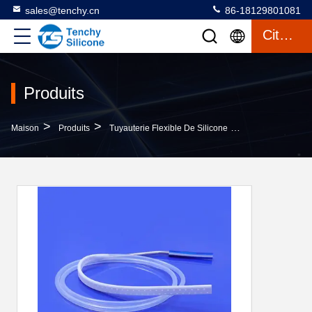
sales@tenchy.cn
86-18129801081
Citation
Produits
>
>
>
Maison
Produits
Tuyauterie Flexible De Silicone
Des Drains Plats