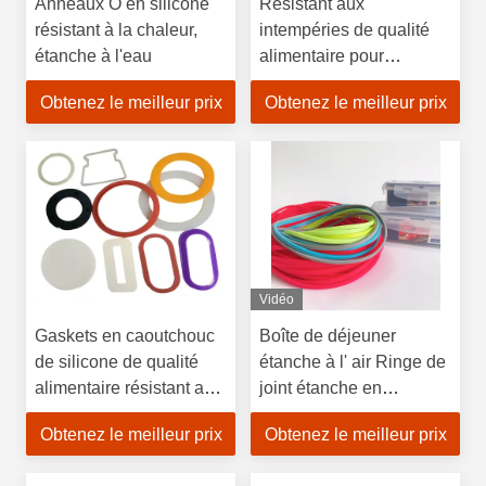
Anneaux O en silicone
Résistant aux
résistant à la chaleur,
intempéries de qualité
étanche à l'eau
alimentaire pour
machine à laver le verre
Obtenez le meilleur prix
Obtenez le meilleur prix
Vidéo
Gaskets en caoutchouc
Boîte de déjeuner
de silicone de qualité
étanche à l' air Ringe de
alimentaire résistant au
joint étanche en
vieillissement Utilisation
caoutchouc de silicone
Obtenez le meilleur prix
Obtenez le meilleur prix
mécanique avec longue
pour récipient
durée de vie
alimentaire