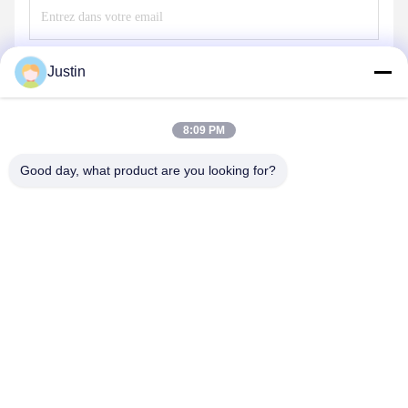
Envoyez
Justin
8:09 PM
Good day, what product are you looking for?
SHENZHEN TENCHY SILICONE&RUBBER
CO.,LTD
sales@tenchy.cn
86-755-29181281
Bâtiment 8, Parc Industriel de Tongfucun, Longhua,
Shenzhen, Guangdong, Chine (518109)