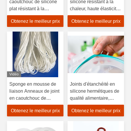
caoutchouc de silicone
silicone résistant à la
plat résistant à la
chaleur, haute élasticité,
déchirure pour récipient
haute résistance et
Obtenez le meilleur prix
Obtenez le meilleur prix
en verre
longue durée de vie
Vidéo
Sponge en mousse de
Joints d'étanchéité en
liaison Anneaux de joint
silicone hermétiques de
en caoutchouc de
qualité alimentaire,
silicone Cellule fermée
inoffensifs, plage de
Obtenez le meilleur prix
Obtenez le meilleur prix
Sponge en silicone O
température de -40 à
Anneaux de joint
220 °C