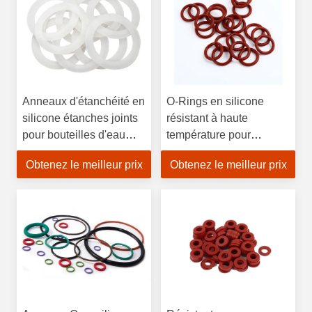
Anneaux d'étanchéité en
O-Rings en silicone
silicone étanches joints
résistant à haute
pour bouteilles d'eau
température pour
tasses haute durabilité
l'étanchéité à haute
Obtenez le meilleur prix
Obtenez le meilleur prix
parfait pour l'étanchéité
température à usage
sécurisée
industriel