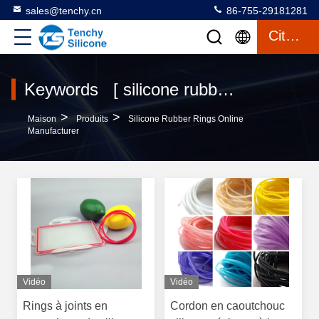
sales@tenchy.cn
86-755-29181281
Citation
Keywords [ silicone rubber rings ] Match 77 produits
>
>
Maison
Produits
Silicone Rubber Rings Online
Manufacturer
Vidéo
Vidéo
Rings à joints en
Cordon en caoutchouc