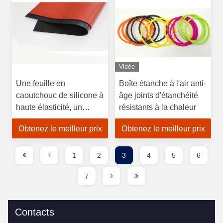
Vidéo
Une feuille en
Boîte étanche à l'air anti-
caoutchouc de silicone à
âge joints d'étanchéité
haute élasticité, un
résistants à la chaleur
rouleau de feuille de
Obtenez le meilleur prix
Obtenez le meilleur prix
silicone anti-vibration
1
2
3
4
5
6
7
Contacts