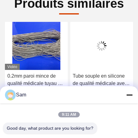
Produits similaires
Vidéo
0.2mm paroi mince de
Tube souple en silicone
qualité médicale tuyau de
de qualité médicale avec
silicone flexible 50 Shore
surfaces lisses et
Sam
A
excellente flexibilité pour
Obtenez le meilleur prix
Obtenez le meilleur prix
le transfert de fluides
9:11 AM
Good day, what product are you looking for?