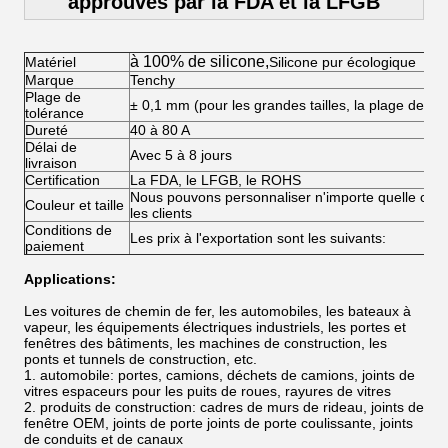
approuvés par la FDA et la LFGB
à 100% de silicone,
Matériel
Silicone pur écologique
Marque
Tenchy
Plage de
± 0,1 mm (pour les grandes tailles, la plage de to
tolérance
Dureté
40 à 80 A
Délai de
Avec 5 à 8 jours
livraison
Certification
La FDA, le LFGB, le ROHS
Nous pouvons personnaliser n'importe quelle couleu
Couleur et taille
les clients
Conditions de
Les prix à l'exportation sont les suivants:
paiement
Applications:
Les voitures de chemin de fer, les automobiles, les bateaux à
vapeur, les équipements électriques industriels, les portes et
fenêtres des bâtiments, les machines de construction, les
ponts et tunnels de construction, etc.
1. automobile: portes, camions, déchets de camions, joints de
vitres espaceurs pour les puits de roues, rayures de vitres
2. produits de construction: cadres de murs de rideau, joints de
fenêtre OEM, joints de porte joints de porte coulissante, joints
de conduits et de canaux