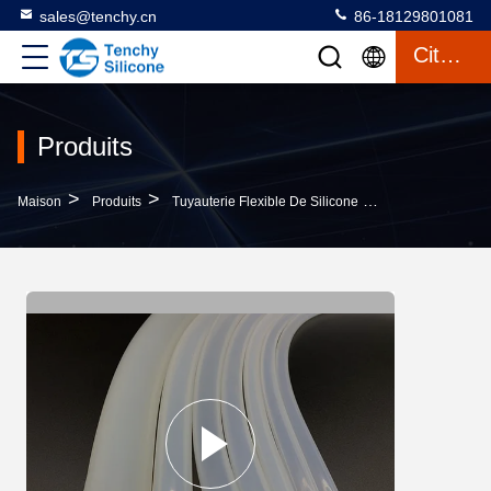
sales@tenchy.cn
86-18129801081
Citation
Produits
>
>
>
Maison
Produits
Tuyauterie Flexible De Silicone
Tuyau En Caoutc