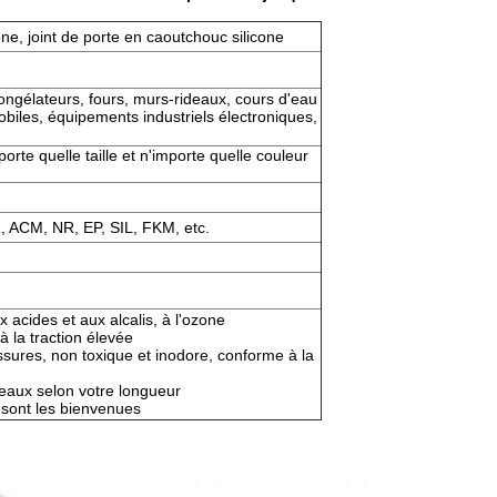
cone, joint de porte en caoutchouc silicone
congélateurs, fours, murs-rideaux, cours d'eau
iles, équipements industriels électroniques,
rte quelle taille et n'importe quelle couleur
 ACM, NR, EP, SIL, FKM, etc.
ux acides et aux alcalis, à l'ozone
 à la traction élevée
ssures, non toxique et inodore, conforme à la
ceaux selon votre longueur
ont les bienvenues