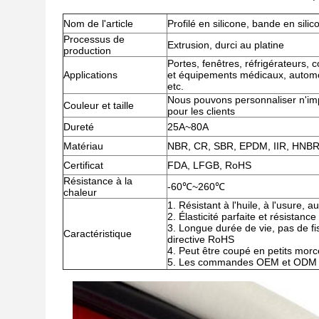
Nom de l'article
Profilé en silicone, bande en sili
Processus de
Extrusion, durci au platine
production
Portes, fenêtres, réfrigérateurs, 
Applications
et équipements médicaux, automob
etc.
Nous pouvons personnaliser n'impo
Couleur et taille
pour les clients
Dureté
25A~80A
Matériau
NBR, CR, SBR, EPDM, IIR, HNBR,
Certificat
FDA, LFGB, RoHS
Résistance à la
-60℃~260℃
chaleur
1. Résistant à l'huile, à l'usure, a
2. Élasticité parfaite et résistance
3. Longue durée de vie, pas de fi
Caractéristique
directive RoHS
4. Peut être coupé en petits mor
5. Les commandes OEM et ODM s