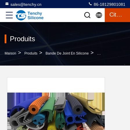
sales@tenchy.cn
86-18129801081
Citation
Produits
>
>
>
Maison
Produits
Bande De Joint En Silicone
La Bande Multi De J