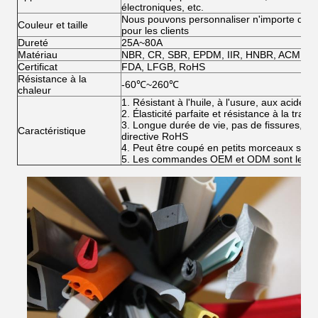
électroniques, etc.
Nous pouvons personnaliser n'importe quelle 
Couleur et taille
pour les clients
Dureté
25A~80A
Matériau
NBR, CR, SBR, EPDM, IIR, HNBR, ACM, NR,
Certificat
FDA, LFGB, RoHS
Résistance à la
-60℃~260℃
chaleur
1. Résistant à l'huile, à l'usure, aux acides e
2. Élasticité parfaite et résistance à la tract
3. Longue durée de vie, pas de fissures, no
Caractéristique
directive RoHS
4. Peut être coupé en petits morceaux selo
5. Les commandes OEM et ODM sont les b