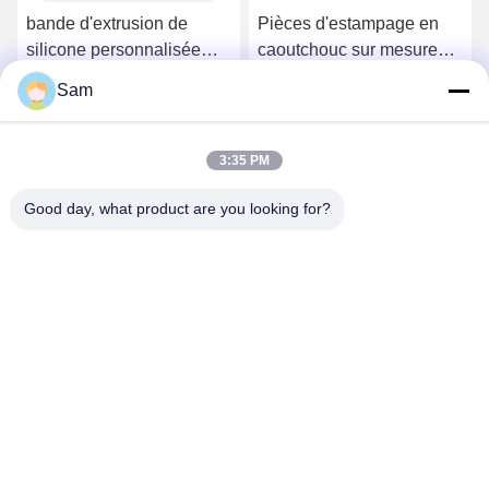
bande d'extrusion de
Pièces d'estampage en
silicone personnalisée
caoutchouc sur mesure
pour l'étanchéité et
absorbant les chocs
Sam
l'isolation
Obtenez le meilleur prix
Obtenez le meilleur prix
3:35 PM
Good day, what product are you looking for?
SHENZHEN TENCHY SILICONE&RUBBER
CO.,LTD
sales@tenchy.cn
86-18129801081
Bâtiment 8, Parc Industriel de Tongfucun, Longhua,
Shenzhen, Guangdong, Chine (518109)