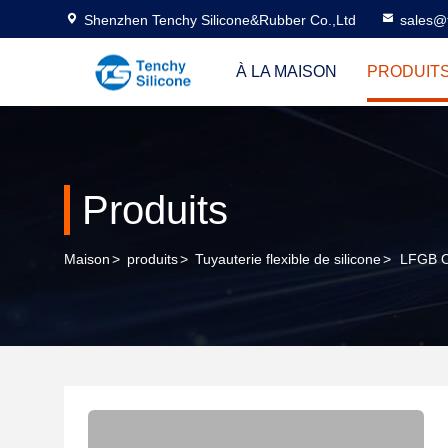
Shenzhen Tenchy Silicone&Rubber Co.,Ltd
sales@
À LA MAISON
PRODUIT
Produits
Maison
>
produits
>
Tuyauterie flexible de silicone
>
LFGB O