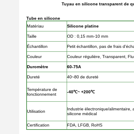
Tuyau en silicone transparent de q
Tube en silicone
Matériau
Silicone platine
Taille
OD : 0,15 mm-10 mm
Échantillon
Petit échantillon, pas de frais d'écha
Couleur
Couleur régulière, Transparent, Fluo
Duromètre
60-75A
Dureté
40~80 de dureté
Température de
-40℃~ +200℃
fonctionnement
Industrie électronique/alimentaire, 
Utilisation
silicone médical
Certification
FDA, LFGB, RoHS