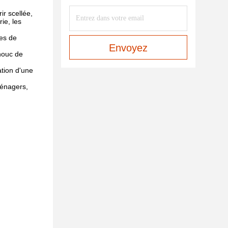
r scellée,
ie, les
les de
Envoyez
chouc de
ation d'une
ménagers,