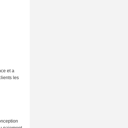
ce et a
lients les
onception
 du paiement