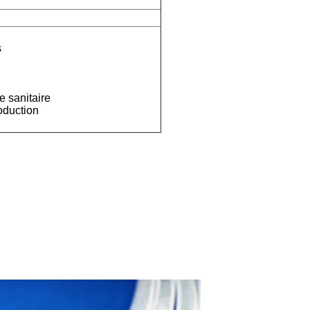
s
e sanitaire
roduction