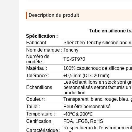
Description du produit
Tube en silicone tr
Spécification :
Fabricant
Shenzhen Tenchy silicone and ru
Nom de marque :
Tenchy
Numéro de
TS-ST970
modèle :
Matériau :
100% caoutchouc de silicone pu
Tolérance :
±0,5 mm (DI ≤ 20 mm)
Les échantillons en stock sont gra
Échantillons
personnalisés seront facturés un 
production
Couleur :
Transparent, blanc, rouge, bleu, gr
Taille :
Peut être personnalisé
Température :
-40
℃ à
200
℃
Certification :
FDA, LFGB, RoHS
Respectueux de l'environnement, 
Caractéristique :