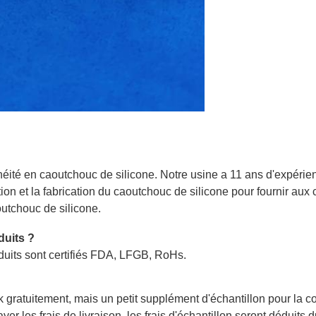
té en caoutchouc de silicone. Notre usine a 11 ans d'expérien
n et la fabrication du caoutchouc de silicone pour fournir aux c
outchouc de silicone.
duits ?
duits sont certifiés FDA, LFGB, RoHs.
k gratuitement, mais un petit supplément d'échantillon pour la c
r les frais de livraison, les frais d'échantillon seront déduits