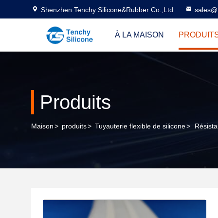
Shenzhen Tenchy Silicone&Rubber Co.,Ltd
sales@
À LA MAISON
PRODUIT
Produits
Maison
>
produits
>
Tuyauterie flexible de silicone
>
Résista