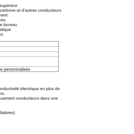
 supérieur
de carbone et d'autres conducteurs
ment:
ées;
le bureau
atique
es.
e personnalisés
nductivité électrique en plus de
ne.
riquement conducteurs dans une
diatives)