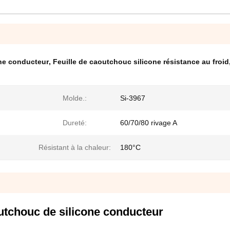
ne conducteur
,
Feuille de caoutchouc silicone résistance au froid
Molde.:
Si-3967
Dureté:
60/70/80 rivage A
Résistant à la chaleur:
180°C
utchouc de silicone conducteur