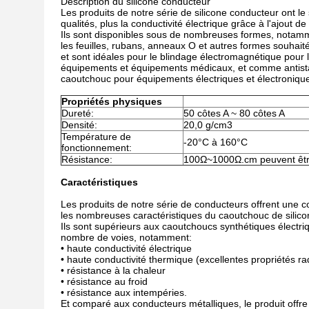
Description du silicone conducteur
Les produits de notre série de silicone conducteur ont le
qualités, plus la conductivité électrique grâce à l'ajout 
Ils sont disponibles sous de nombreuses formes, notam
les feuilles, rubans, anneaux O et autres formes souhait
et sont idéales pour le blindage électromagnétique pour 
équipements et équipements médicaux, et comme antist
caoutchouc pour équipements électriques et électroniqu
Propriétés physiques
Dureté:
50 côtes A ~ 80 côtes A
Densité:
20,0 g/cm3
Température de
-20°C à 160°C
fonctionnement:
Résistance:
100Ω~1000Ω.cm peuvent êtr
Caractéristiques
Les produits de notre série de conducteurs offrent une co
les nombreuses caractéristiques du caoutchouc de silico
Ils sont supérieurs aux caoutchoucs synthétiques élect
nombre de voies, notamment:
• haute conductivité électrique
• haute conductivité thermique (excellentes propriétés ra
• résistance à la chaleur
• résistance au froid
• résistance aux intempéries.
Et comparé aux conducteurs métalliques, le produit offre