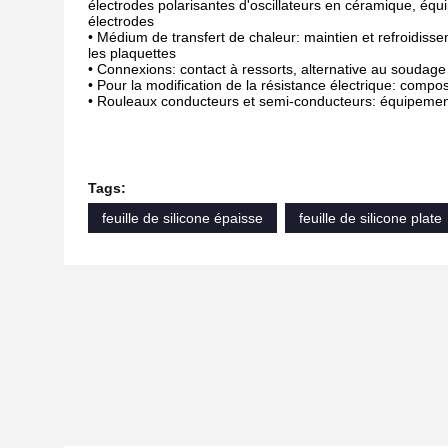
électrodes polarisantes d'oscillateurs en céramique, éq
électrodes
• Médium de transfert de chaleur: maintien et refroidi
les plaquettes
• Connexions: contact à ressorts, alternative au soudage
• Pour la modification de la résistance électrique: comp
• Rouleaux conducteurs et semi-conducteurs: équipeme
Tags:
feuille de silicone épaisse
feuille de silicone plate