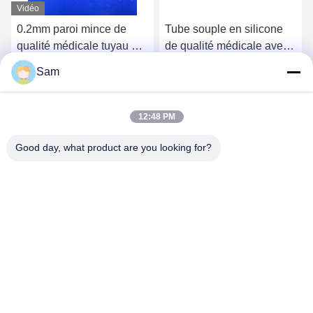
Vidéo
0.2mm paroi mince de
Tube souple en silicone
qualité médicale tuyau de
de qualité médicale avec
silicone flexible 50 Shore
surfaces lisses et
Sam
A
excellente flexibilité pour
Obtenez le meilleur prix
Obtenez le meilleur prix
le transfert de fluides
12:48 PM
Good day, what product are you looking for?
SHENZHEN TENCHY SILICONE&RUBBER
CO.,LTD
sales@tenchy.cn
86-18129801081
Bâtiment 8, Parc Industriel de Tongfucun, Longhua,