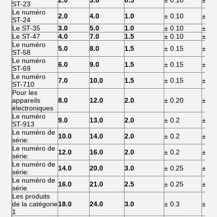
2.0
3.0
0.5
± 0.10
± 0.
ST-23
Le numéro
2.0
4.0
1.0
± 0.10
± 0.
ST-24
Le ST-35
3.0
5.0
1.0
± 0.10
± 0.
Le ST-47
4.0
7.0
1.5
± 0.10
± 0.
Le numéro
5.0
8.0
1.5
± 0.15
± 0.
ST-58
Le numéro
6.0
9.0
1.5
± 0.15
± 0.
ST-69
Le numéro
7.0
10.0
1.5
± 0.15
± 0.
ST-710
Pour les
appareils
8.0
12.0
2.0
± 0.20
± 0.
électroniques
Le numéro
9.0
13.0
2.0
± 0.2
± 0.
ST-913
Le numéro de
10.0
14.0
2.0
± 0.2
± 0.
série:
Le numéro de
12.0
16.0
2.0
± 0.2
± 0.
série:
Le numéro de
14.0
20.0
3.0
± 0.25
± 0.
série:
Le numéro de
16.0
21.0
2.5
± 0.25
± 0.
série
Les produits
de la catégorie
18.0
24.0
3.0
± 0.3
± 0.
1