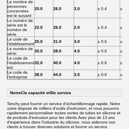
Le nombre de
personnes
20.0
26.0
3.0
± 0.4
± 0.
concernées
est le suivant:
Le numéro de
série est le
22.0
26.0
2.0
± 0.4
± 0.
numéro de
série.
Le code de
25.0
31.0
3.0
± 0.6
± 0.
l'établissement
Le numéro de
30.0
38.0
4.0
± 0.6
± 0.
série:
Le code de
l'établissement
32.0
40.0
4.0
± 0.6
± 0.
est:
Le code de
38.0
44.0
3.0
± 0.6
± 0.
l'entreprise
Notre
C
la capacité et
S
le service
Tenchy peut fournir un service d'échantillonnage rapide. Notre
usine dispose de milliers d'outils d'extrusion, et nous pouvons
rapidement personnaliser toutes sortes de tubes en silicone et
de produits d'extrusion pour les clients.Avec plus de 13 ans
d'expérience dans l'industrie du silicone, nous aiderons nos
clients à trouver diverses solutions et fournir un service