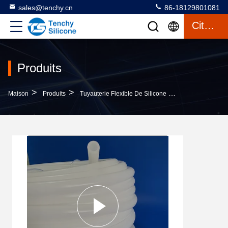
sales@tenchy.cn
86-18129801081
Citation
Produits
>
>
>
Maison
Produits
Tuyauterie Flexible De Silicone
Tubes En Silicon