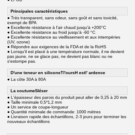
Principales caractéristiques
● Très transparent, sans odeur, sans goût et sans toxicité,
exempt de BPA
● Excellente résistance à l'air chaud jusqu'à +200°C
● Excellente résistance au froid jusqu'à -60 °C.
● Excellente résistance au vieillissement et aux intempéries
(UV, ozone)
● Répondre aux exigences de la FDA et de la RoHS
● Lorsqu'il est placé à une température normale, il ne devient
pas jaune, ne se glace pas, ne devient pas blanc ou ne
s'estompe pas.
D'une teneur en silicone
T
l'ours
H est
l' ardence
● La côte 30A à 80A
La coutume
S
léser
● L'épaisseur des parois du produit peut aller de 0,25 à 20 mm
● Taille minimale 0,5*1,2 mm
● Un service de coupe-longueur
● Quantité minimale de commande: 1000 mètres
● Livraison rapide des échantillons, 2-3 jours pour terminer les
nouveaux échantillons