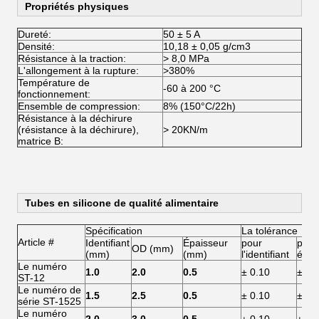
Propriétés physiques
Dureté:
50 ± 5 A
Densité:
10,18 ± 0,05 g/cm3
Résistance à la traction:
> 8,0 MPa
L'allongement à la rupture:
>380%
Température de
-60 à 200 °C
fonctionnement:
Ensemble de compression:
8% (150°C/22h)
Résistance à la déchirure
(résistance à la déchirure),
> 20KN/m
matrice B:
Tubes en silicone de qualité alimentaire
Spécification
La tolérance
Article #
Identifiant
Épaisseur
pour
pour
OD (mm)
(mm)
(mm)
l'identifiant
épai
Le numéro
1.0
2.0
0.5
± 0.10
± 0.
ST-12
Le numéro de
1.5
2.5
0.5
± 0.10
± 0.
série ST-1525
Le numéro