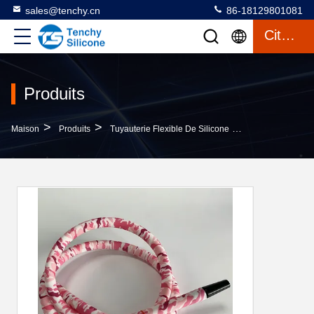
sales@tenchy.cn
86-18129801081
Citation
Produits
>
>
>
Maison
Produits
Tuyauterie Flexible De Silicone
Pour Les Produit