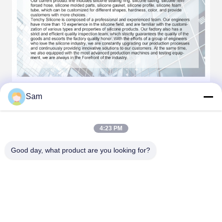
Sam
Nos avantages
4:23 PM
Good day, what product are you looking for?