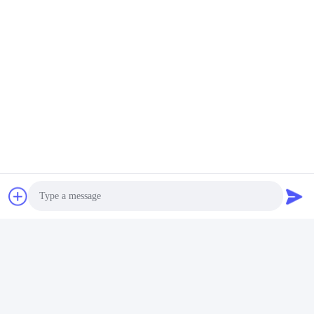
Contacts:
Mr. Justin Wu
Téléphone:
86-18129801081
Contactez-nous maintenant
Envoyez-nous un mail.
Photo
Video Call