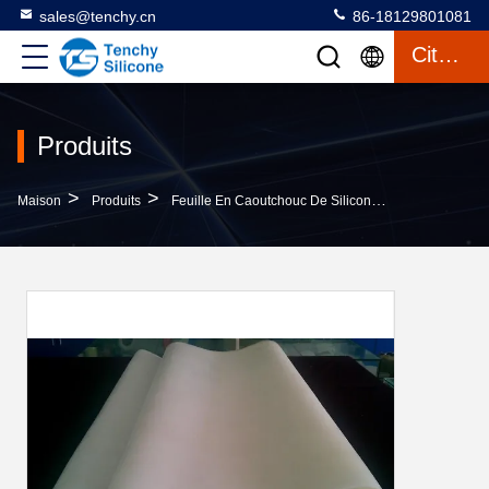
sales@tenchy.cn
86-18129801081
Citation
Produits
>
>
>
Maison
Produits
Feuille En Caoutchouc De Silicone
Ruloir De Fe