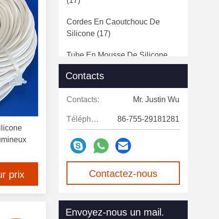
(17)
Cordes En Caoutchouc De
Silicone
(17)
Tube En Mousse De Silicone
(13)
Contacts
Feuille En Caoutchouc De
Contacts:
Mr. Justin Wu
Silicone
(39)
Téléphone:
86-755-29181281
Bouchon En Silicone Avec Trou
ilicone
(2)
lumineux
Joint Circulaire De Silicone
(18)
Contactez-nous
r prix
Tube De Silicone
(11)
maintenant
Envoyez-nous un mail.