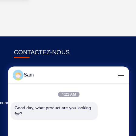
CONTACTEZ-NOUS
sales@tenchy.cn
Sam
86-755-29181281
Bâtiment 8, Parc Industriel de Tongfucun,
4:21 AM
Longhua, Shenzhen, Guangdong, Chine
icone
(518109)
Good day, what product are you looking 
for?