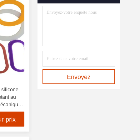
Envoyez
silicone
stant au
 mécanique
r prix