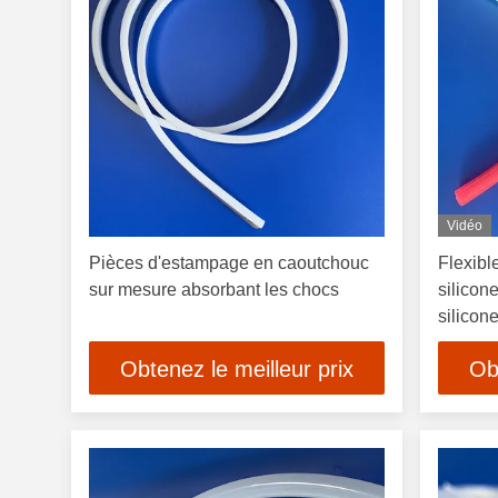
Vidéo
Pièces d'estampage en caoutchouc
Flexible
sur mesure absorbant les chocs
silicon
silicone
aspirat
Obtenez le meilleur prix
Ob