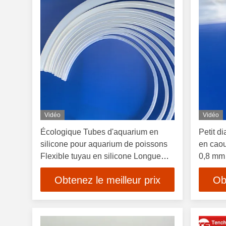
Vidéo
Vidéo
Écologique Tubes d'aquarium en
Petit d
silicone pour aquarium de poissons
en caou
Flexible tuyau en silicone Longue
0,8 mm
durée de vie
2 mm
Obtenez le meilleur prix
Ob