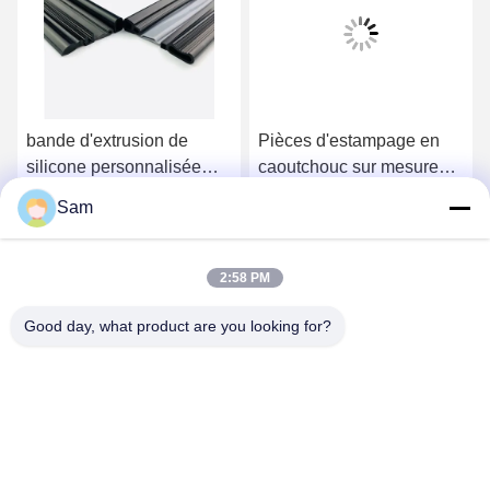
bande d'extrusion de
Pièces d'estampage en
silicone personnalisée
caoutchouc sur mesure
pour l'étanchéité et
absorbant les chocs
Sam
l'isolation
Obtenez le meilleur prix
Obtenez le meilleur prix
2:58 PM
Good day, what product are you looking for?
SHENZHEN TENCHY SILICONE&RUBBER
CO.,LTD