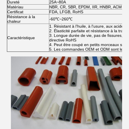
Dureté
25A~80A
Matériau
NBR, CR, SBR, EPDM, IIR, HNBR, ACM, NR,
Certificat
FDA, LFGB, RoHS
Résistance à la
-60℃~260℃
chaleur
1. Résistant à l'huile, à l'usure, aux acides e
2. Élasticité parfaite et résistance à la tract
3. Longue durée de vie, pas de fissures, no
Caractéristique
directive RoHS
4. Peut être coupé en petits morceaux selo
5. Les commandes OEM et ODM sont les b