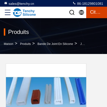
sales@tenchy.cn
86-18129801081
Citation
Produits
>
>
>
Maison
Produits
Bande De Joint En Silicone
Joint En Silicone D'étanchéité Pour Réfrigérateur Avec Température De Fonctionnement De 50°C À 200°C